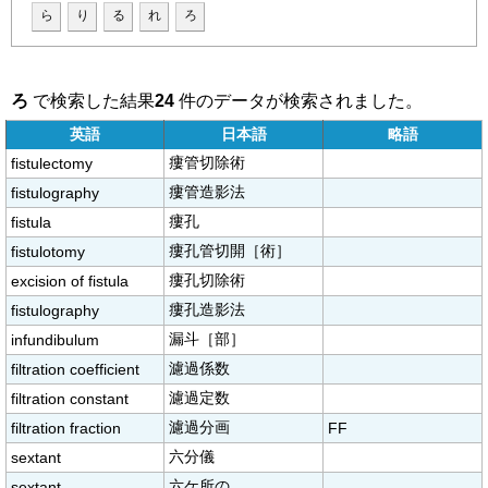
ら
り
る
れ
ろ
ろ
で検索した結果
24
件のデータが検索されました。
英語
日本語
略語
瘻管切除術
fistulectomy
瘻管造影法
fistulography
瘻孔
fistula
瘻孔管切開［術］
fistulotomy
瘻孔切除術
excision of fistula
瘻孔造影法
fistulography
漏斗［部］
infundibulum
濾過係数
filtration coefficient
濾過定数
filtration constant
濾過分画
filtration fraction
FF
六分儀
sextant
六ケ所の
sextant