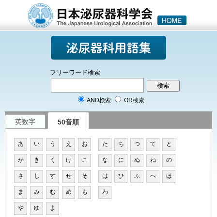
フリーワード検索
AND検索
OR検索
英数字
50音順
あ
い
う
え
お
た
ち
つ
て
と
か
き
く
け
こ
な
に
ぬ
ね
の
さ
し
す
せ
そ
は
ひ
ふ
へ
ほ
ま
み
む
め
も
わ
や
ゆ
よ