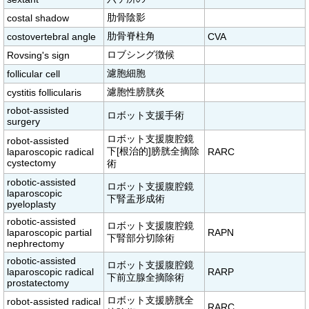
肋骨陰影
costal shadow
肋骨脊柱角
costovertebral angle
CVA
ロブシング徴候
Rovsing's sign
濾胞細胞
follicular cell
濾胞性膀胱炎
cystitis follicularis
robot-assisted
ロボット支援手術
surgery
ロボット支援腹腔鏡
robot-assisted
下[根治的]膀胱全摘除
laparoscopic radical
RARC
cystectomy
術
robotic-assisted
ロボット支援腹腔鏡
laparoscopic
下腎盂形成術
pyeloplasty
robotic-assisted
ロボット支援腹腔鏡
laparoscopic partial
RAPN
下腎部分切除術
nephrectomy
robotic-assisted
ロボット支援腹腔鏡
laparoscopic radical
RARP
下前立腺全摘除術
prostatectomy
ロボット支援膀胱全
robot-assisted radical
RARC