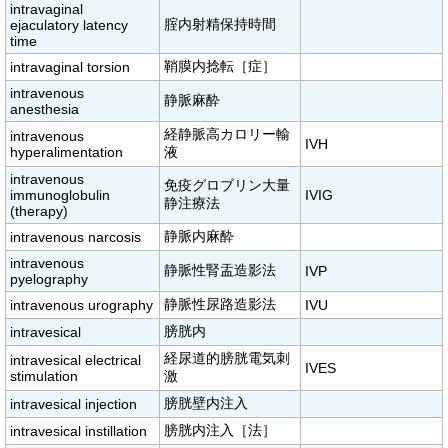
intravaginal
腟内射精保持時間
ejaculatory latency
time
鞘膜内捻転［症］
intravaginal torsion
intravenous
静脈麻酔
anesthesia
経静脈高カロリー輸
intravenous
IVH
hyperalimentation
液
intravenous
免疫グロブリン大量
immunoglobulin
IVIG
静注療法
(therapy)
静脈内麻酔
intravenous narcosis
intravenous
静脈性腎盂造影法
IVP
pyelography
静脈性尿路造影法
intravenous urography
IVU
膀胱内
intravesical
経尿道的膀胱電気刺
intravesical electrical
IVES
stimulation
激
膀胱壁内注入
intravesical injection
膀胱内注入［法］
intravesical instillation