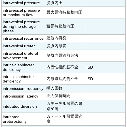
膀胱内圧
intravesical pressure
intravesical pressure
最大尿流時膀胱内圧
at maximum flow
intravesical pressure
蓄尿時膀胱内圧
during the storage
phase
膀胱内再発
intravesical recurrence
膀胱内尿管
intravesical ureter
intravesical ureteral
膀胱内尿管前進法
advancement
intrinsic sphincter
内因性括約筋不全
ISD
deficiency
intrinsic sphincter
内尿道括約筋不全
ISD
deficiency
挿入回数
intromission frequency
挿入保持時間
intromission latency
カテーテル留置の尿
intubated diversion
路変向
カテーテル留置尿管
intubated
ureterostomy
瘻