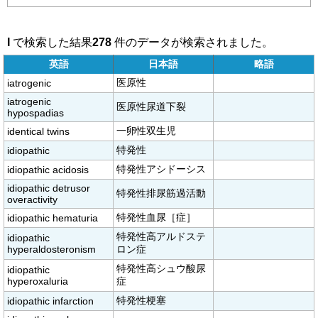
I
で検索した結果
278
件のデータが検索されました。
英語
日本語
略語
医原性
iatrogenic
iatrogenic
医原性尿道下裂
hypospadias
一卵性双生児
identical twins
特発性
idiopathic
特発性アシドーシス
idiopathic acidosis
idiopathic detrusor
特発性排尿筋過活動
overactivity
特発性血尿［症］
idiopathic hematuria
特発性高アルドステ
idiopathic
hyperaldosteronism
ロン症
特発性高シュウ酸尿
idiopathic
hyperoxaluria
症
特発性梗塞
idiopathic infarction