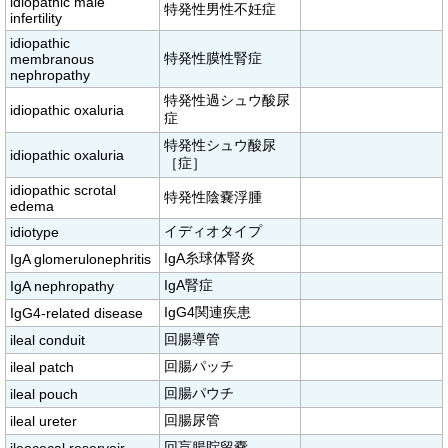
idiopathic male
特発性男性不妊症
infertility
idiopathic
特発性膜性腎症
membranous
nephropathy
特発性過シュウ酸尿
idiopathic oxaluria
症
特発性シュウ酸尿
idiopathic oxaluria
［症］
idiopathic scrotal
特発性陰嚢浮腫
edema
イディオタイプ
idiotype
IgA糸球体腎炎
IgA glomerulonephritis
IgA腎症
IgA nephropathy
IgG4関連疾患
IgG4-related disease
回腸導管
ileal conduit
回腸パッチ
ileal patch
回腸パウチ
ileal pouch
回腸尿管
ileal ureter
回盲腸貯留嚢