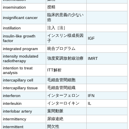
授精
insemination
臨床的意義の少ない
insignificant cancer
癌
注入［法］
instillation
インスリン様成長因
insulin-like growth
IGF
factor
子
統合プログラム
integrated program
intensity modulated
強度変調放射線治療
IMRT
radiotherapy
intention to treat
ITT解析
analysis
毛細血管間細胞
intercapillary cell
毛細血管間組織
intercapillary tissue
インターフェロン
interferon
IFN
インターロイキン
interleukin
IL
葉間動脈
interlobar artery
尿線途絶
intermittency
間欠性
intermittent