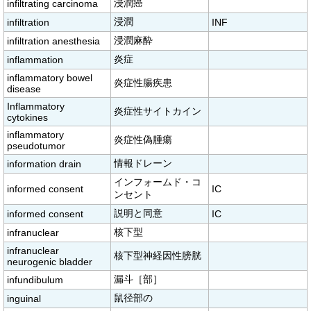
浸潤癌
infiltrating carcinoma
浸潤
infiltration
INF
浸潤麻酔
infiltration anesthesia
炎症
inflammation
inflammatory bowel
炎症性腸疾患
disease
Inflammatory
炎症性サイトカイン
cytokines
inflammatory
炎症性偽腫瘍
pseudotumor
情報ドレーン
information drain
インフォームド・コ
informed consent
IC
ンセント
説明と同意
informed consent
IC
核下型
infranuclear
infranuclear
核下型神経因性膀胱
neurogenic bladder
漏斗［部］
infundibulum
鼠径部の
inguinal