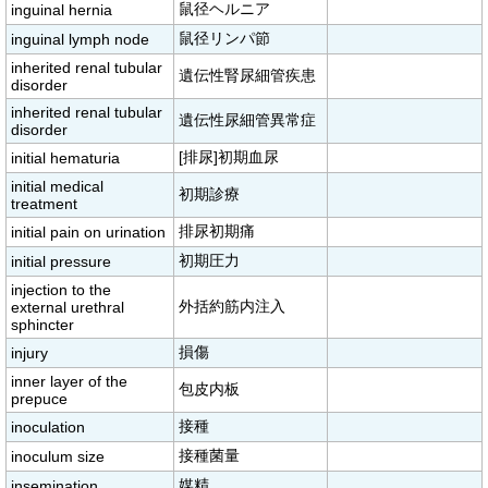
鼠径ヘルニア
inguinal hernia
鼠径リンパ節
inguinal lymph node
inherited renal tubular
遺伝性腎尿細管疾患
disorder
inherited renal tubular
遺伝性尿細管異常症
disorder
[排尿]初期血尿
initial hematuria
initial medical
初期診療
treatment
排尿初期痛
initial pain on urination
初期圧力
initial pressure
injection to the
外括約筋内注入
external urethral
sphincter
損傷
injury
inner layer of the
包皮内板
prepuce
接種
inoculation
接種菌量
inoculum size
媒精
insemination