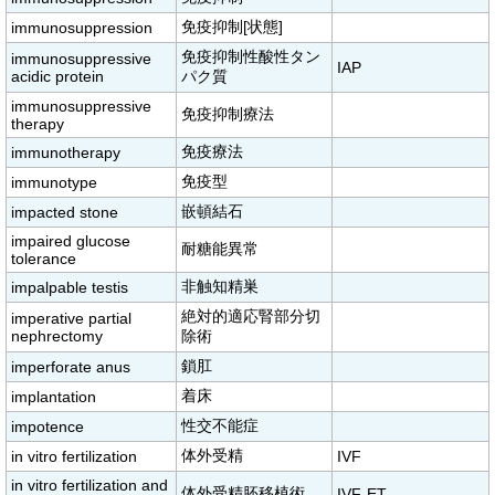
免疫抑制[状態]
immunosuppression
免疫抑制性酸性タン
immunosuppressive
IAP
acidic protein
パク質
immunosuppressive
免疫抑制療法
therapy
免疫療法
immunotherapy
免疫型
immunotype
嵌頓結石
impacted stone
impaired glucose
耐糖能異常
tolerance
非触知精巣
impalpable testis
絶対的適応腎部分切
imperative partial
nephrectomy
除術
鎖肛
imperforate anus
着床
implantation
性交不能症
impotence
体外受精
in vitro fertilization
IVF
in vitro fertilization and
体外受精胚移植術
IVF-ET