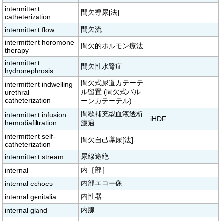
intermittent
間欠導尿[法]
catheterization
間欠流
intermittent flow
intermittent horomone
間欠的ホルモン療法
therapy
intermittent
間欠性水腎症
hydronephrosis
間欠式尿道カテーテ
intermittent indwelling
ル留置 (間欠式バル
urethral
catheterization
ーンカテーテル)
間歇補充型血液透析
intermittent infusion
iHDF
hemodiafiltration
濾過
intermittent self-
間欠自己導尿[法]
catheterization
尿線途絶
intermittent stream
内［部］
internal
内部エコー像
internal echoes
内性器
internal genitalia
内腺
internal gland