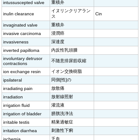
重積弁
intussuscepted valve
イヌリンクリアラン
inulin clearance
Cin
ス
重積弁
invaginated valve
浸潤癌
invasive carcinoma
深達度
invasiveness
内反性乳頭腫
inverted papilloma
involuntary detrusor
不随意排尿筋収縮
contractions
イオン交換樹脂
ion exchange resin
同側[性]の
ipsilateral
放散痛
irradiating pain
放射線照射
irradiation
灌流液
irrigation fluid
膀胱洗浄法
irrigation of bladder
精巣過敏症
irritable testis
刺激性下痢
irritation diarrhea
乏血
ischemia