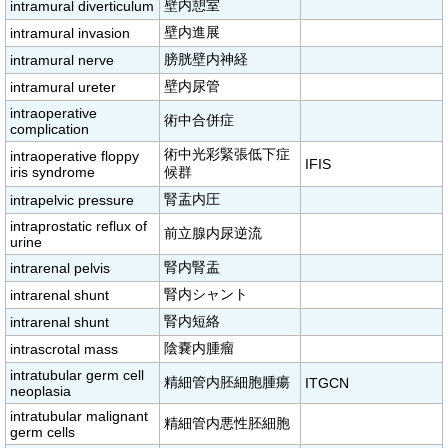
壁内憩室
intramural diverticulum
壁内進展
intramural invasion
膀胱壁内神経
intramural nerve
壁内尿管
intramural ureter
intraoperative
術中合併症
complication
術中光彩緊張低下症
intraoperative floppy
IFIS
iris syndrome
候群
腎盂内圧
intrapelvic pressure
intraprostatic reflux of
前立腺内尿逆流
urine
腎内腎盂
intrarenal pelvis
腎内シャント
intrarenal shunt
腎内短絡
intrarenal shunt
陰嚢内腫瘤
intrascrotal mass
intratubular germ cell
精細管内胚細胞腫瘍
ITGCN
neoplasia
intratubular malignant
精細管内悪性胚細胞
germ cells