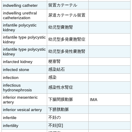
留置カテーテル
indwelling catheter
indwelling urethral
尿道カテーテル留置
catheterization
infantile polycystic
幼児型嚢胞腎
kidney
infantile type polycystic
幼児型多発嚢胞腎症
kidney
infantile type polycystic
幼児型多発性嚢胞腎
kidney
梗塞腎
infarcted kidney
感染結石
infected stone
感染
infection
infectious
感染性水腎症
hydronephrosis
inferior mesenteric
下腸間膜動脈
IMA
artery
下膀胱動脈
inferior vesical artery
不妊の
infertile
不妊[症]
infertility