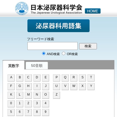
フリーワード検索
AND検索
OR検索
50音順
英数字
A
B
C
D
E
P
Q
R
S
T
F
G
H
I
J
U
V
W
X
Y
K
L
M
N
O
Z
0
1
2
3
4
5
6
7
8
9