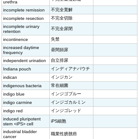
urethra
不完全寛解
incomplete remission
不完全切除
incomplete resection
incomplete urinary
不完全尿閉
retention
失禁
incontinence
increased daytime
昼間頻尿
frequency
自立排尿
independent urination
インディアナパウチ
Indiana pouch
インジカン
indican
常在細菌
indigenous bacteria
インジゴブルー
indigo blue
インジゴカルミン
indigo carmine
インジゴレッド
indigo red
induced pluripotent
iPS細胞
stem <iPS> cell
industrial bladder
職業性膀胱癌
cancer