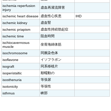
ischemia reperfusion
虚血再灌流障害
injury
虚血性心疾患
ischemic heart disease
IHD
虚血腎
ischemic kidney
虚血性持続勃起症
ischemic priapism
阻血時間
ischemic time
ischiocavernosus
坐骨海綿体筋
muscle
同腕染色体
isochromosome
イソフラボン
isoflavone
同系移植片
isograft
順蠕動の
isoperistaltic
等張尿
isosthenuria
等張性
isotonicity
峡部
isthmus