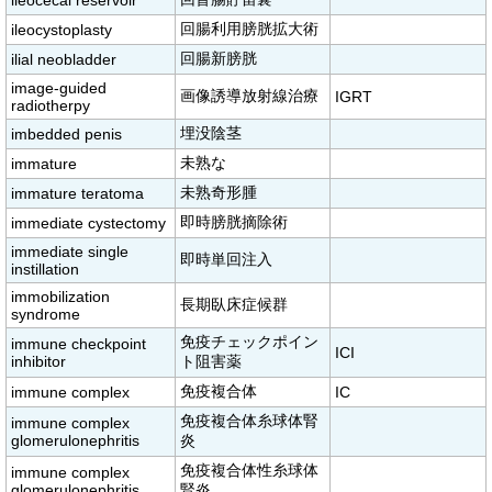
ileocecal reservoir
回腸利用膀胱拡大術
ileocystoplasty
回腸新膀胱
ilial neobladder
image-guided
画像誘導放射線治療
IGRT
radiotherpy
埋没陰茎
imbedded penis
未熟な
immature
未熟奇形腫
immature teratoma
即時膀胱摘除術
immediate cystectomy
immediate single
即時単回注入
instillation
immobilization
長期臥床症候群
syndrome
免疫チェックポイン
immune checkpoint
ICI
inhibitor
ト阻害薬
免疫複合体
immune complex
IC
免疫複合体糸球体腎
immune complex
glomerulonephritis
炎
免疫複合体性糸球体
immune complex
glomerulonephritis
腎炎