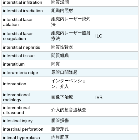
間質浸潤
interstitial infiltration
組織内照射
interstitial irradiation
組織内レーザー焼灼
interstitial laser
ablation
法
組織内レーザー照射
interstitial laser
ILC
coagulation
療法
間質性腎炎
interstitial nephritis
間質組織
interstitial tissue
間質
interstitium
尿管口間隆起
interureteric ridge
インターベンショ
intervention
ン、介入
interventional
画像下治療
IVR
radiology
interventional
介入的超音波検査
ultrasound
腸管損傷
intestinal injury
腸管穿孔
intestinal perforation
内膜肥厚
intimal hyperplasia