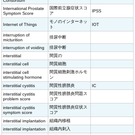
Consortium
国際前立腺症状スコ
International Prostate
IPSS
Symptom Score
ア
モノのインターネッ
Internet of Things
IOT
ト
interruption of
排尿中断
micturition
排尿中断
interruption of voiding
間質の
interstitial
間質細胞
interstitial cell
間質細胞刺激ホルモ
interstitial cell
stimulating hormone
ン
間質性膀胱炎
interstitial cystitis
IC
間質性膀胱炎問題ス
interstitial cystitis
problem score
コア
間質性膀胱炎症状ス
interstitial cystitis
symptom score
コア
組織内移植
interstitial implantation
組織内刺入
interstitial implantation