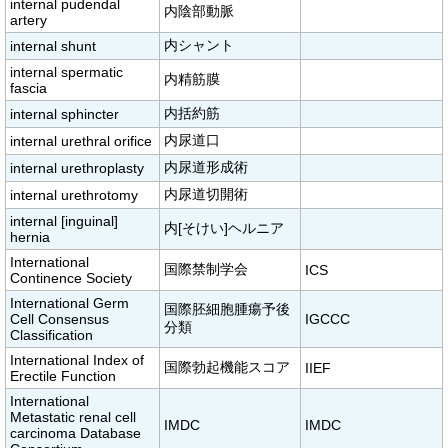
internal pudendal
内陰部動脈
artery
内シャント
internal shunt
internal spermatic
内精筋膜
fascia
内括約筋
internal sphincter
内尿道口
internal urethral orifice
内尿道形成術
internal urethroplasty
内尿道切開術
internal urethrotomy
internal [inguinal]
内[そけい]ヘルニア
hernia
International
国際禁制学会
ICS
Continence Society
International Germ
国際胚細胞腫瘍予後
Cell Consensus
IGCCC
分類
Classification
International Index of
国際勃起機能スコア
IIEF
Erectile Function
International
Metastatic renal cell
IMDC
IMDC
carcinoma Database