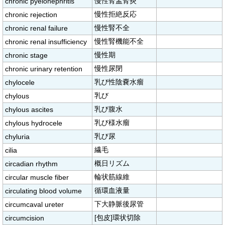
慢性腎盂腎炎
chronic pyelonephritis
慢性拒絶反応
chronic rejection
慢性腎不全
chronic renal failure
慢性腎機能不全
chronic renal insufficiency
慢性期
chronic stage
慢性尿閉
chronic urinary retention
乳び性陰嚢水瘤
chylocele
乳び
chylous
乳び腹水
chylous ascites
乳び様水瘤
chylous hydrocele
乳び尿
chyluria
繊毛
cilia
概日リズム
circadian rhythm
輪状筋線維
circular muscle fiber
循環血液量
circulating blood volume
下大静脈後尿管
circumcaval ureter
[包皮]環状切除
circumcision