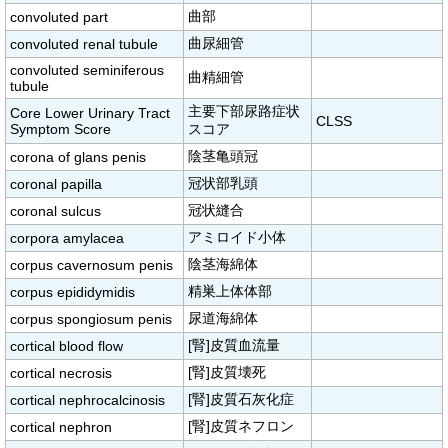
曲部
convoluted part
曲尿細管
convoluted renal tubule
convoluted seminiferous
曲精細管
tubule
主要下部尿路症状
Core Lower Urinary Tract
CLSS
Symptom Score
スコア
陰茎亀頭冠
corona of glans penis
冠状部乳頭
coronal papilla
冠状縫合
coronal sulcus
アミロイド小体
corpora amylacea
陰茎海綿体
corpus cavernosum penis
精巣上体体部
corpus epididymidis
尿道海綿体
corpus spongiosum penis
[腎]皮質血流量
cortical blood flow
[腎]皮質壊死
cortical necrosis
[腎]皮質石灰化症
cortical nephrocalcinosis
[腎]皮質ネフロン
cortical nephron