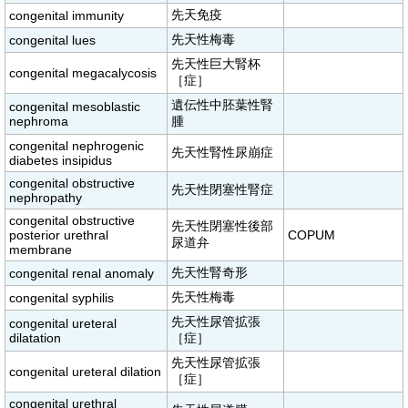
先天免疫
congenital immunity
先天性梅毒
congenital lues
先天性巨大腎杯
congenital megacalycosis
［症］
遺伝性中胚葉性腎
congenital mesoblastic
nephroma
腫
congenital nephrogenic
先天性腎性尿崩症
diabetes insipidus
congenital obstructive
先天性閉塞性腎症
nephropathy
congenital obstructive
先天性閉塞性後部
posterior urethral
COPUM
尿道弁
membrane
先天性腎奇形
congenital renal anomaly
先天性梅毒
congenital syphilis
先天性尿管拡張
congenital ureteral
dilatation
［症］
先天性尿管拡張
congenital ureteral dilation
［症］
congenital urethral