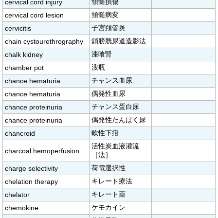
頸髄損傷
cervical cord injury
頸髄病変
cervical cord lesion
子宮頚管炎
cervicitis
鎖膀胱尿道造影法
chain cystourethrography
漆喰腎
chalk kidney
溲瓶
chamber pot
チャンス血尿
chance hematuria
偶発性血尿
chance hematuria
チャンス蛋白尿
chance proteinuria
偶発性たんぱく尿
chance proteinuria
軟性下疳
chancroid
活性炭血液灌流
charcoal hemoperfusion
［法］
荷電選択性
charge selectivity
キレート療法
chelation therapy
キレート薬
chelator
ケモカイン
chemokine