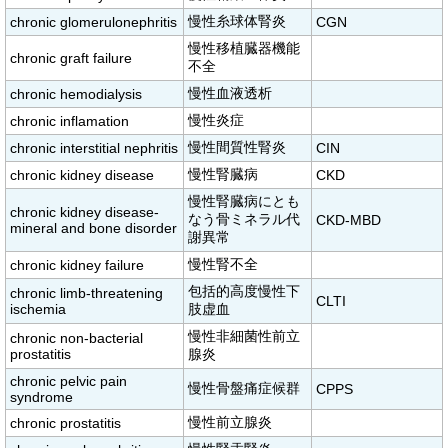
慢性糸球体腎炎
chronic glomerulonephritis
CGN
慢性移植臓器機能
chronic graft failure
不全
慢性血液透析
chronic hemodialysis
慢性炎症
chronic inflamation
慢性間質性腎炎
chronic interstitial nephritis
CIN
慢性腎臓病
chronic kidney disease
CKD
慢性腎臓病にとも
chronic kidney disease-
なう骨ミネラル代
CKD-MBD
mineral and bone disorder
謝異常
慢性腎不全
chronic kidney failure
包括的高度慢性下
chronic limb-threatening
CLTI
ischemia
肢虚血
慢性非細菌性前立
chronic non-bacterial
prostatitis
腺炎
chronic pelvic pain
慢性骨盤痛症候群
CPPS
syndrome
慢性前立腺炎
chronic prostatitis