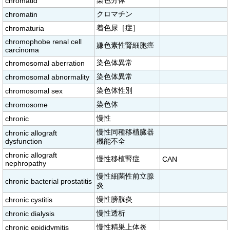
染色分体
chromatid
クロマチン
chromatin
着色尿［症］
chromaturia
chromophobe renal cell
嫌色素性腎細胞癌
carcinoma
染色体異常
chromosomal aberration
染色体異常
chromosomal abnormality
染色体性別
chromosomal sex
染色体
chromosome
慢性
chronic
慢性同種移植臓器
chronic allograft
dysfunction
機能不全
chronic allograft
慢性移植腎症
CAN
nephropathy
慢性細菌性前立腺
chronic bacterial prostatitis
炎
慢性膀胱炎
chronic cystitis
慢性透析
chronic dialysis
慢性精巣上体炎
chronic epididymitis