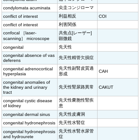
尖圭コンジローマ
condylomata acuminata
利益相反
conflict of interest
COI
利害関係
conflict of interest
confocal ［laser-
共焦点[レーザー]
scanning］ microscope
顕微鏡
先天性
congenital
congenital absence of vas
先天性精管欠損症
deferens
先天性副腎皮質過
congenital adrenocortical
CAH
hyperplasia
形成
congenital anomalies of
先天性腎尿路異常
the kidney and urinary
CAKUT
tract
先天性嚢胞性腎疾
congenital cystic disease
of kidney
患
先天性皮膚洞
congenital dermal sinus
先天性水腎症
congenital hydronephrosis
先天性水腎水尿管
congenital hydronephrosis
and hydrourete
症