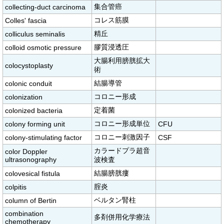
集合管癌
collecting-duct carcinoma
コレス筋膜
Colles' fascia
精丘
colliculus seminalis
膠質浸透圧
colloid osmotic pressure
大腸利用膀胱拡大
colocystoplasty
術
結腸導管
colonic conduit
コロニー形成
colonization
定着菌
colonized bacteria
コロニー形成単位
colony forming unit
CFU
コロニー刺激因子
colony-stimulating factor
CSF
カラードプラ超音
color Doppler
ultrasonography
波検査
結腸膀胱瘻
colovesical fistula
腟炎
colpitis
ベルタン腎柱
column of Bertin
combination
多剤併用化学療法
chemotherapy