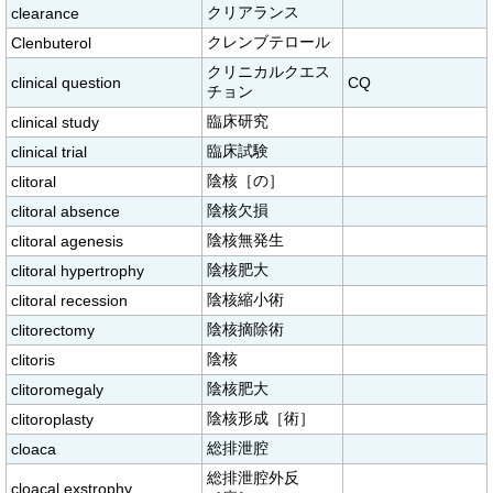
クリアランス
clearance
クレンブテロール
Clenbuterol
クリニカルクエス
clinical question
CQ
チョン
臨床研究
clinical study
臨床試験
clinical trial
陰核［の］
clitoral
陰核欠損
clitoral absence
陰核無発生
clitoral agenesis
陰核肥大
clitoral hypertrophy
陰核縮小術
clitoral recession
陰核摘除術
clitorectomy
陰核
clitoris
陰核肥大
clitoromegaly
陰核形成［術］
clitoroplasty
総排泄腔
cloaca
総排泄腔外反
cloacal exstrophy