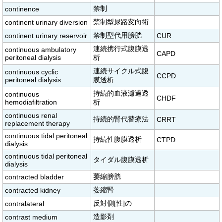
禁制
continence
禁制型尿路変向術
continent urinary diversion
禁制型代用膀胱
continent urinary reservoir
CUR
連続携行式腹膜透
continuous ambulatory
CAPD
peritoneal dialysis
析
連続サイクル式腹
continuous cyclic
CCPD
peritoneal dialysis
膜透析
持続的血液濾過透
continuous
CHDF
hemodiafiltration
析
continuous renal
持続的腎代替療法
CRRT
replacement therapy
continuous tidal peritoneal
持続性腹膜透析
CTPD
dialysis
continuous tidal peritoneal
タイダル腹膜透析
dialysis
萎縮膀胱
contracted bladder
萎縮腎
contracted kidney
反対側[性]の
contralateral
造影剤
contrast medium