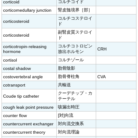
コルチコイド
corticoid
腎皮髄境界［部］
corticomedullary junction
コルチコステロイ
corticosteroid
ド
副腎皮質ステロイ
corticosteroid
ド
コルチコトロピン
corticotropin-releasing
CRH
hormone
放出ホルモン
コルチゾール
cortisol
肋骨陰影
costal shadow
肋骨脊柱角
costovertebral angle
CVA
共輸送
cotransport
クーデチップ・カ
Coude tip catheter
テーテル
咳漏出時圧
cough leak point pressure
[対]向流
counter flow
対向流交換系
countercurrent exchanger
対向流理論
countercurrent theory