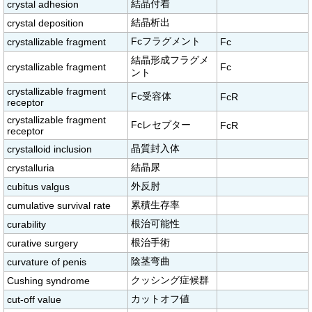
結晶付着
crystal adhesion
結晶析出
crystal deposition
Fcフラグメント
crystallizable fragment
Fc
結晶形成フラグメ
crystallizable fragment
Fc
ント
crystallizable fragment
Fc受容体
FcR
receptor
crystallizable fragment
Fcレセプター
FcR
receptor
晶質封入体
crystalloid inclusion
結晶尿
crystalluria
外反肘
cubitus valgus
累積生存率
cumulative survival rate
根治可能性
curability
根治手術
curative surgery
陰茎弯曲
curvature of penis
クッシング症候群
Cushing syndrome
カットオフ値
cut-off value