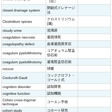
［症］
閉鎖式ドレナージ
closed drainage system
法
クロストリジウム
Clostridium spicies
[属]
混濁尿
cloudy urine
凝固壊死
coagulation necrosis
血液凝固異常症
coagulopathy defect
コアギュラム腎盂
coagulum pyelolithotomy
切石術
凝塊腎盂切石術
coagulum pyelolithotomy
球菌
coccus
コッククロフト・
Cockcroft-Gault
ゴールト式
認知障害
cognition disorder
認知機能
cognitive function
Cohen cross-trigonal
コーエン手術
technique
コホート研究
cohort study