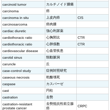
カルチノイド腫瘍
carcinoid tumor
癌
carcinoma
上皮内癌
carcinoma in situ
CIS
癌肉腫
carcinosarcoma
強心利尿薬
cardiac diuretic
心胸郭比
cardiothoracic ratio
CTR
心肺係数
cardiothoracic ratio
CTR
心血管疾患
cardiovascular disease
頸動脈洞
carotid sinus
丘
caruncle
症例対照研究
case-control study
乾酪壊死
caseous necrosis
カスパーゼ
caspase
円柱
cast
去勢
castration
去勢抵抗性前立腺
castration-resistant
CRPC
prostate cancer
癌