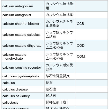
カルシウム拮抗作
calcium antagonism
用
カルシウム拮抗薬
calcium antagonist
カルシウムチャネ
calcium channel blocker
CCB
ル遮断薬
シュウ酸カルシウ
calcium oxalate calculus
ム結石
シュウ酸カルシウ
calcium oxalate dihydrate
COD
ム二水和物
シュウ酸カルシウ
calcium oxalate
COM
monohydrate
ム一水和物
カルシウム感知受
calcium-sensing receptor
容体
結石性腎盂腎炎
calculous pyelonephritis
結石
calculus
結石症
calculus disease
腎結石
calculus of kidney
腎杯拡張［症］
caliectasis
腎杯ばち状変化