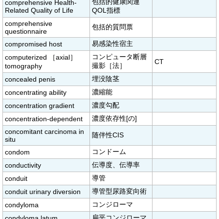
包括的健康関連
comprehensive Health-
Related Quality of Life
QOL指標
comprehensive
包括的質問票
questionnaire
易感染性宿主
compromised host
コンピュータ断層
computerized ［axial］
CT
撮影［法］
tomography
埋没陰茎
concealed penis
濃縮能
concentrating ability
濃度勾配
concentration gradient
濃度依存性[の]
concentration-dependent
concomitant carcinoma in
随伴性CIS
situ
コンドーム
condom
伝導度、伝導率
conductivity
導管
conduit
導管型尿路変向術
conduit urinary diversion
コンジローマ
condyloma
扁平コンジローマ
condyloma latum