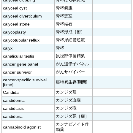
calyceal clubbing
腎杯嚢胞
calyceal cyst
腎杯憩室
calyceal diverticulum
腎杯結石
calyceal stone
腎杯形成［術］
calycoplasty
腎杯尿細管逆流
calycotubular reflux
腎杯
calyx
鼠径部停留精巣
canalicular testis
がん遺伝子パネル
cancer gene panel
がんサバイバー
cancer survivor
cancer-specific survival
癌特異生存[期間]
[time]
カンジダ属
Candida
カンジダ血症
candidemia
カンジダ症
candidiasis
カンジダ尿［症］
candiduria
カンナビノイド作
cannabinoid agonist
動薬