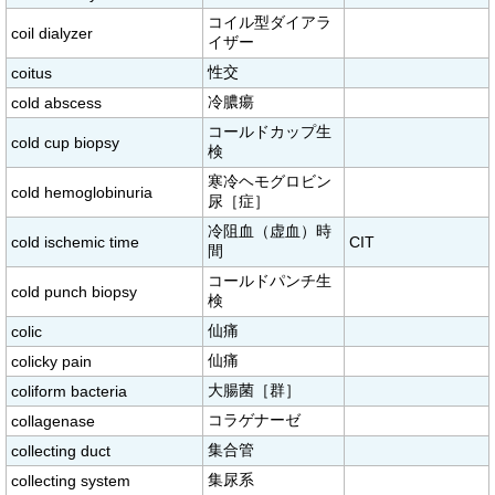
コイル型ダイアラ
coil dialyzer
イザー
性交
coitus
冷膿瘍
cold abscess
コールドカップ生
cold cup biopsy
検
寒冷ヘモグロビン
cold hemoglobinuria
尿［症］
冷阻血（虚血）時
cold ischemic time
CIT
間
コールドパンチ生
cold punch biopsy
検
仙痛
colic
仙痛
colicky pain
大腸菌［群］
coliform bacteria
コラゲナーゼ
collagenase
集合管
collecting duct
集尿系
collecting system