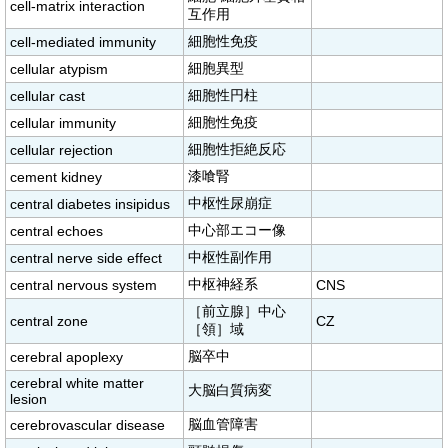
cell-matrix interaction
互作用
細胞性免疫
cell-mediated immunity
細胞異型
cellular atypism
細胞性円柱
cellular cast
細胞性免疫
cellular immunity
細胞性拒絶反応
cellular rejection
漆喰腎
cement kidney
中枢性尿崩症
central diabetes insipidus
中心部エコー像
central echoes
中枢性副作用
central nerve side effect
中枢神経系
central nervous system
CNS
［前立腺］中心
central zone
CZ
［領］域
脳卒中
cerebral apoplexy
cerebral white matter
大脳白質病変
lesion
脳血管障害
cerebrovascular disease