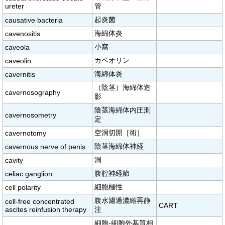
ureter
管
起炎菌
causative bacteria
海綿体炎
cavenositis
小窩
caveola
カベオリン
caveolin
海綿体炎
cavernitis
（陰茎）海綿体造
cavernosography
影
陰茎海綿体内圧測
cavernosometry
定
空洞切開［術］
cavernotomy
陰茎海綿体神経
cavernous nerve of penis
洞
cavity
腹腔神経節
celiac ganglion
細胞極性
cell polarity
腹水濾過濃縮再静
cell-free concentrated
CART
ascites reinfusion therapy
注
細胞-細胞外基質相