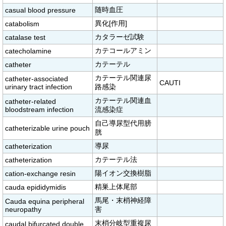
随時血圧
casual blood pressure
異化[作用]
catabolism
カタラーゼ試験
catalase test
カテコールアミン
catecholamine
カテーテル
catheter
カテーテル関連尿
catheter-associated
CAUTI
urinary tract infection
路感染
カテーテル関連血
catheter-related
bloodstream infection
流感染症
自己導尿型代用膀
catheterizable urine pouch
胱
導尿
catheterization
カテーテル法
catheterization
陽イオン交換樹脂
cation-exchange resin
精巣上体尾部
cauda epididymidis
馬尾・末梢神経障
Cauda equina peripheral
neuropathy
害
末梢分岐型重複尿
caudal bifurcated double