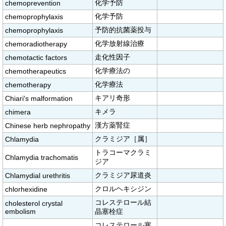
化学予防
chemoprevention
化学予防
chemoprophylaxis
予防的抗菌薬投与
chemoprophylaxis
化学放射線治療
chemoradiotherapy
走化性因子
chemotactic factors
化学療法の
chemotherapeutics
化学療法
chemotherapy
キアリ奇形
Chiari's malformation
キメラ
chimera
漢方薬腎症
Chinese herb nephropathy
クラミジア［属］
Chlamydia
トラコーマクラミ
Chlamydia trachomatis
ジア
クラミジア尿道炎
Chlamydial urethritis
クロルヘキシジン
chlorhexidine
コレステロール結
cholesterol crystal
embolism
晶塞栓症
コレステロール塞