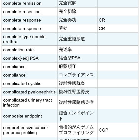
完全寛解
complete remission
完全切除
complete resection
完全奏功
complete response
CR
著効
complete response
CR
complete type double
完全重複尿道
urethra
完遂率
completion rate
結合型PSA
complex[-ed] PSA
服薬順守
compliance
コンプライアンス
compliance
複雑性膀胱炎
complicated cystitis
複雑性腎盂腎炎
complicated pyelonephritis
complicated urinary tract
複雑性尿路感染症
infection
複合エンドポイン
composite endpoint
ト
包括的がんゲノム
comprehensive cancer
CGP
genomic profiling
プロファイリング