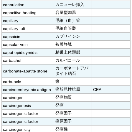
カニューレ挿入
cannulation
容量型加温
capacitive heating
毛細（血）管
capillary
毛細血管叢
capillary tuft
カプサイシン
capsaicin
被膜静脈
capsular vein
精巣上体頭部
caput epididymidis
カルバコール
carbachol
カーボネートアパ
carbonate-apatite stone
タイト結石
癰
carbuncle
癌胎児性抗原
carcinoembryonic antigen
CEA
発癌物質
carcinogen
発癌
carcinogenesis
発癌因子
carcinogenic factor
癌原因子
carcinogenic factor
発癌性
carcinogenicity