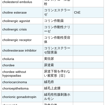
cholesterol embolus
栓
コリンエステラー
choline esterase
ChE
ゼ
コリン作動薬
cholinergic agonist
コリン作動性クリ
cholinergic crisis
ーゼ
コリン作動性受容
cholinergic receptor
体
コリンエステラー
cholinesterase inhibitor
ゼ阻害薬
黄疸尿
choluria
尿道索
chordee
尿道下裂を伴わな
chordee without
hypospadias
い索変形［症］
絨毛癌
choriocarcinoma
絨毛上皮腫
chorioepithelioma
絨毛性性腺刺激ホ
chorionic gonadotropin
ルモン