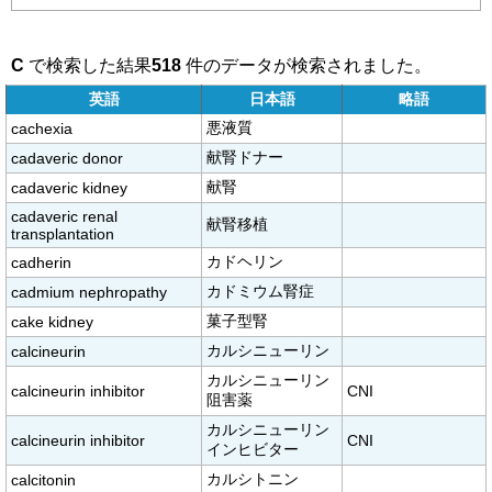
C
で検索した結果
518
件のデータが検索されました。
英語
日本語
略語
悪液質
cachexia
献腎ドナー
cadaveric donor
献腎
cadaveric kidney
cadaveric renal
献腎移植
transplantation
カドヘリン
cadherin
カドミウム腎症
cadmium nephropathy
菓子型腎
cake kidney
カルシニューリン
calcineurin
カルシニューリン
calcineurin inhibitor
CNI
阻害薬
カルシニューリン
calcineurin inhibitor
CNI
インヒビター
カルシトニン
calcitonin