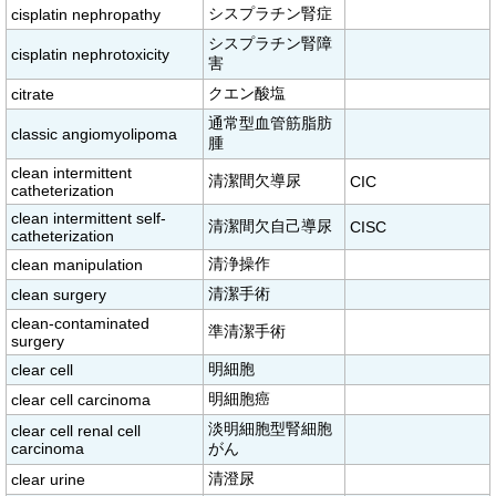
シスプラチン腎症
cisplatin nephropathy
シスプラチン腎障
cisplatin nephrotoxicity
害
クエン酸塩
citrate
通常型血管筋脂肪
classic angiomyolipoma
腫
clean intermittent
清潔間欠導尿
CIC
catheterization
clean intermittent self-
清潔間欠自己導尿
CISC
catheterization
清浄操作
clean manipulation
清潔手術
clean surgery
clean-contaminated
準清潔手術
surgery
明細胞
clear cell
明細胞癌
clear cell carcinoma
淡明細胞型腎細胞
clear cell renal cell
carcinoma
がん
清澄尿
clear urine