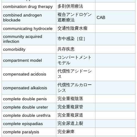
多剤併用療法
combination drug therapy
複合アンドロゲン
combined androgen
CAB
blockade
遮断療法
交通性陰嚢水瘤
communicating hydrocele
community acquired
市中感染［症］
infection
共存疾患
comorbidity
コンパートメント
compartment model
モデル
代償性アシドーシ
compensated acidosis
ス
代償性アルカロー
compensated alkalosis
シス
完全重複陰茎
complete double penis
完全重複尿管
complete double ureter
完全重複尿道
complete double urethra
完全尿道上裂
complete epispadias
完全麻痺
complete paralysis