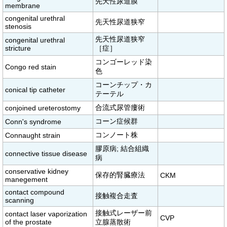
先天性尿道膜
membrane
congenital urethral
先天性尿道狭窄
stenosis
先天性尿道狭窄
congenital urethral
stricture
［症］
コンゴーレッド染
Congo red stain
色
コーンチップ・カ
conical tip catheter
テーテル
合流式尿管瘻術
conjoined ureterostomy
コーン症候群
Conn's syndrome
コンノート株
Connaught strain
膠原病; 結合組織
connective tissue disease
病
conservative kidney
保存的腎臓療法
CKM
manegement
contact compound
接触複合走査
scanning
接触式レーザー前
contact laser vaporization
CVP
of the prostate
立腺蒸散術