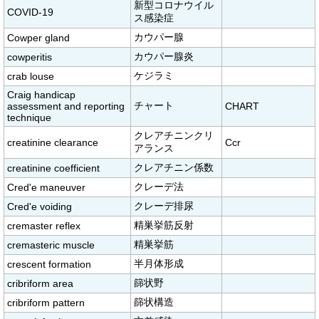
新型コロナウイル
COVID-19
ス感染症
カウパー腺
Cowper gland
カウパー腺炎
cowperitis
ケジラミ
crab louse
Craig handicap
チャート
assessment and reporting
CHART
technique
クレアチニンクリ
creatinine clearance
Ccr
アランス
クレアチニン係数
creatinine coefficient
クレーデ法
Cred'e maneuver
クレーデ排尿
Cred'e voiding
精巣挙筋反射
cremaster reflex
精巣挙筋
cremasteric muscle
半月体形成
crescent formation
篩状野
cribriform area
篩状構造
cribriform pattern