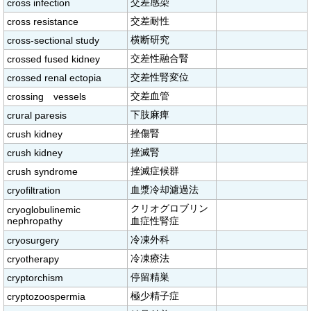
交差感染
cross infection
交差耐性
cross resistance
横断研究
cross-sectional study
交差性融合腎
crossed fused kidney
交差性腎変位
crossed renal ectopia
交差血管
crossing vessels
下肢麻痺
crural paresis
挫傷腎
crush kidney
挫滅腎
crush kidney
挫滅症候群
crush syndrome
血漿冷却濾過法
cryofiltration
クリオグロブリン
cryoglobulinemic
nephropathy
血症性腎症
冷凍外科
cryosurgery
冷凍療法
cryotherapy
停留精巣
cryptorchism
極少精子症
cryptozoospermia