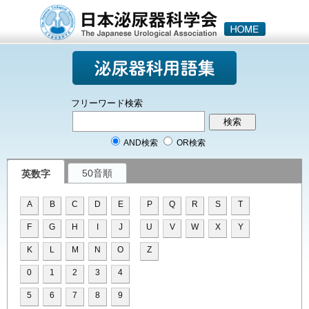
フリーワード検索
AND検索
OR検索
50音順
英数字
A
B
C
D
E
P
Q
R
S
T
F
G
H
I
J
U
V
W
X
Y
K
L
M
N
O
Z
0
1
2
3
4
5
6
7
8
9