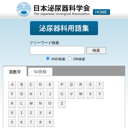
フリーワード検索
AND検索
OR検索
50音順
英数字
A
B
C
D
E
P
Q
R
S
T
F
G
H
I
J
U
V
W
X
Y
K
L
M
N
O
Z
0
1
2
3
4
5
6
7
8
9